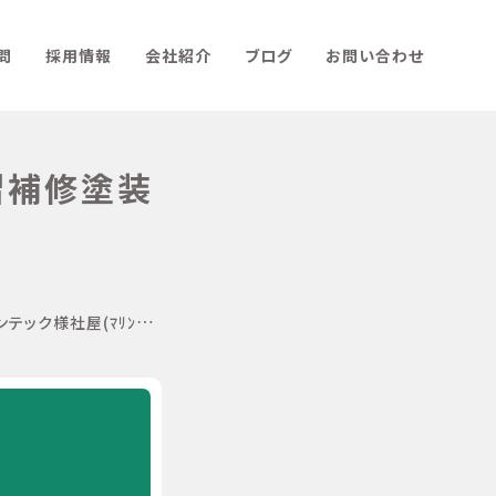
問
採用情報
会社紹介
ブログ
お問い合わせ
手摺補修塗装
屋(ﾏﾘﾝﾃｯｸ様)階段、手摺補修塗装工事_200615_0002